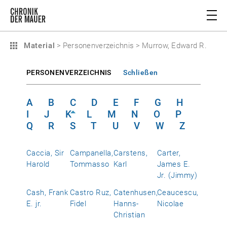
Material
>
Personenverzeichnis
>
Murrow, Edward R.
PERSONENVERZEICHNIS
Schließen
A
B
C
D
E
F
G
H
I
J
K
L
M
N
O
P
Q
R
S
T
U
V
W
Z
Caccia, Sir
Campanella,
Carstens,
Carter,
Harold
Tommasso
Karl
James E.
Jr. (Jimmy)
Cash, Frank
Castro Ruz,
Catenhusen,
Ceaucescu,
E. jr.
Fidel
Hanns-
Nicolae
Christian