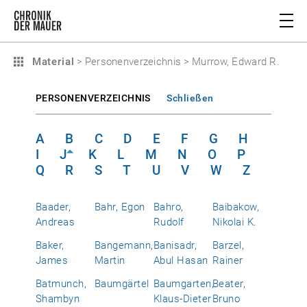
Material
>
Personenverzeichnis
>
Murrow, Edward R.
PERSONENVERZEICHNIS
Schließen
A
B
C
D
E
F
G
H
I
J
K
L
M
N
O
P
Q
R
S
T
U
V
W
Z
Baader,
Bahr, Egon
Bahro,
Baibakow,
Andreas
Rudolf
Nikolai K.
Baker,
Bangemann,
Banisadr,
Barzel,
James
Martin
Abul Hasan
Rainer
Batmunch,
Baumgärtel
Baumgarten,
Beater,
Shambyn
Klaus-Dieter
Bruno