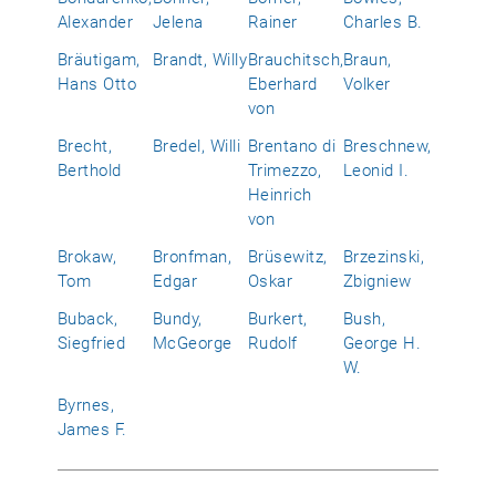
Alexander
Jelena
Rainer
Charles B.
Bräutigam,
Brandt, Willy
Brauchitsch,
Braun,
Hans Otto
Eberhard
Volker
von
Brecht,
Bredel, Willi
Brentano di
Breschnew,
Berthold
Trimezzo,
Leonid I.
Heinrich
von
Brokaw,
Bronfman,
Brüsewitz,
Brzezinski,
Tom
Edgar
Oskar
Zbigniew
Buback,
Bundy,
Burkert,
Bush,
Siegfried
McGeorge
Rudolf
George H.
W.
Byrnes,
James F.