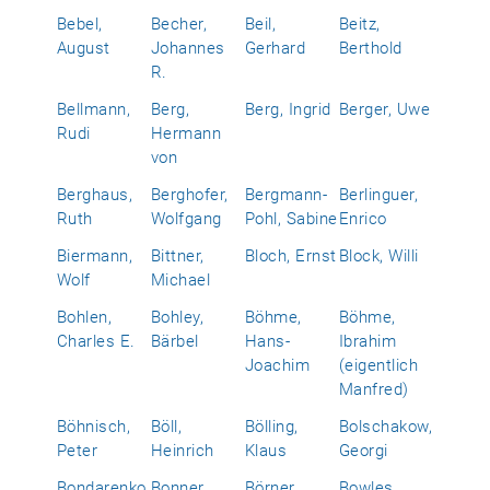
Bebel,
Becher,
Beil,
Beitz,
August
Johannes
Gerhard
Berthold
R.
Bellmann,
Berg,
Berg, Ingrid
Berger, Uwe
Rudi
Hermann
von
Berghaus,
Berghofer,
Bergmann-
Berlinguer,
Ruth
Wolfgang
Pohl, Sabine
Enrico
Biermann,
Bittner,
Bloch, Ernst
Block, Willi
Wolf
Michael
Bohlen,
Bohley,
Böhme,
Böhme,
Charles E.
Bärbel
Hans-
Ibrahim
Joachim
(eigentlich
Manfred)
Böhnisch,
Böll,
Bölling,
Bolschakow,
Peter
Heinrich
Klaus
Georgi
Bondarenko,
Bonner,
Börner,
Bowles,