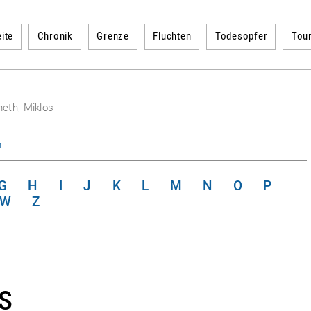
ite
Chronik
Grenze
Fluchten
Todesopfer
Tou
eth, Miklos
n
G
H
I
J
K
L
M
N
O
P
W
Z
s