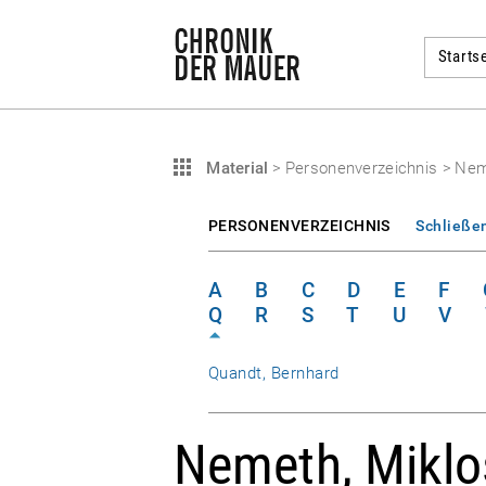
Startse
Material
>
Personenverzeichnis
>
Nem
PERSONENVERZEICHNIS
Schließe
A
B
C
D
E
F
Q
R
S
T
U
V
Quandt, Bernhard
Nemeth, Miklo