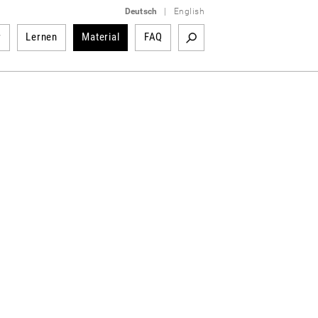
Deutsch
|
English
r
Lernen
Material
FAQ