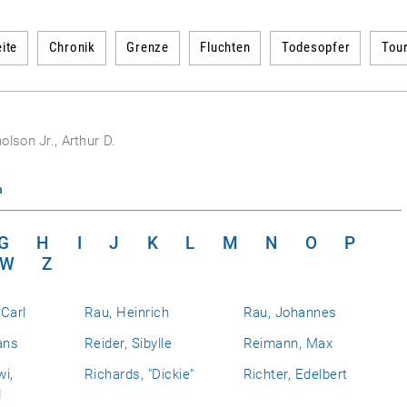
ite
Chronik
Grenze
Fluchten
Todesopfer
Tou
olson Jr., Arthur D.
n
G
H
I
J
K
L
M
N
O
P
W
Z
Carl
Rau, Heinrich
Rau, Johannes
ans
Reider, Sibylle
Reimann, Max
i,
Richards, "Dickie"
Richter, Edelbert
d