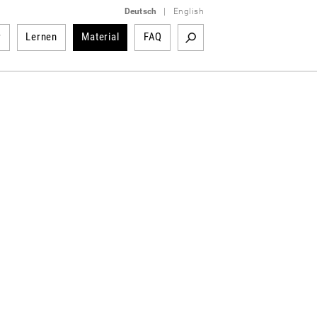
Deutsch
|
English
r
Lernen
Material
FAQ