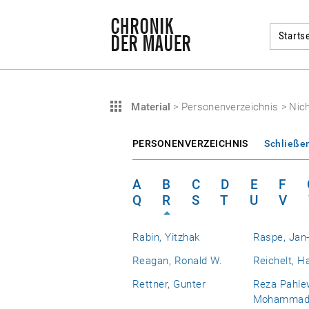
Startse
Material
>
Personenverzeichnis
>
Nich
PERSONENVERZEICHNIS
Schließe
A
B
C
D
E
F
Q
R
S
T
U
V
Rabin, Yitzhak
Raspe, Jan-
Reagan, Ronald W.
Reichelt, H
Rettner, Gunter
Reza Pahlew
Mohamma