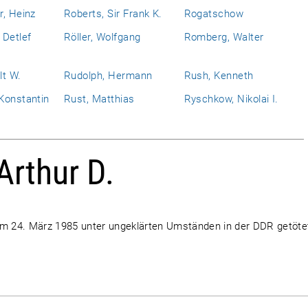
r, Heinz
Roberts, Sir Frank K.
Rogatschow
 Detlef
Röller, Wolfgang
Romberg, Walter
lt W.
Rudolph, Hermann
Rush, Kenneth
Konstantin
Rust, Matthias
Ryschkow, Nikolai I.
Arthur D.
am 24. März 1985 unter ungeklärten Umständen in der DDR getöte