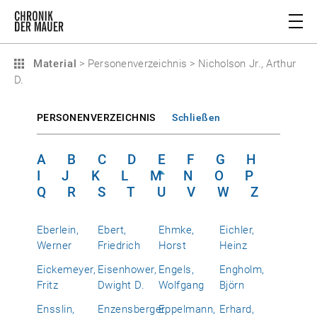
Material
>
Personenverzeichnis
>
Nicholson Jr., Arthur
D.
PERSONENVERZEICHNIS
Schließen
A
B
C
D
E
F
G
H
I
J
K
L
M
N
O
P
Q
R
S
T
U
V
W
Z
Eberlein,
Ebert,
Ehmke,
Eichler,
Werner
Friedrich
Horst
Heinz
Eickemeyer,
Eisenhower,
Engels,
Engholm,
Fritz
Dwight D.
Wolfgang
Björn
Ensslin,
Enzensberger,
Eppelmann,
Erhard,