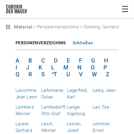
Material
>
Personenverzeichnis
>
Niebling, Gerhard
PERSONENVERZEICHNIS
Schließen
A
B
C
D
E
F
G
H
I
J
K
L
M
N
O
P
Q
R
S
T
U
V
W
Z
Lacomme,
Lafontaine,
Lagerfeld,
Laloy, Jean
Jean Leon
Oskar
Karl
Lamberz,
Lambsdorff,
Lange,
Lao Tse
Werner
Otto Graf
Ingeborg
Lauter,
Leich,
Leinen,
Lemmer,
Gerhard
Werner
Josef
Ernst