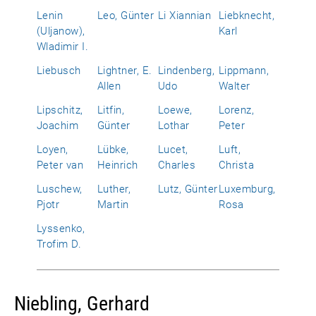
Lenin
Leo, Günter
Li Xiannian
Liebknecht,
(Uljanow),
Karl
Wladimir I.
Liebusch
Lightner, E.
Lindenberg,
Lippmann,
Allen
Udo
Walter
Lipschitz,
Litfin,
Loewe,
Lorenz,
Joachim
Günter
Lothar
Peter
Loyen,
Lübke,
Lucet,
Luft,
Peter van
Heinrich
Charles
Christa
Luschew,
Luther,
Lutz, Günter
Luxemburg,
Pjotr
Martin
Rosa
Lyssenko,
Trofim D.
Niebling, Gerhard