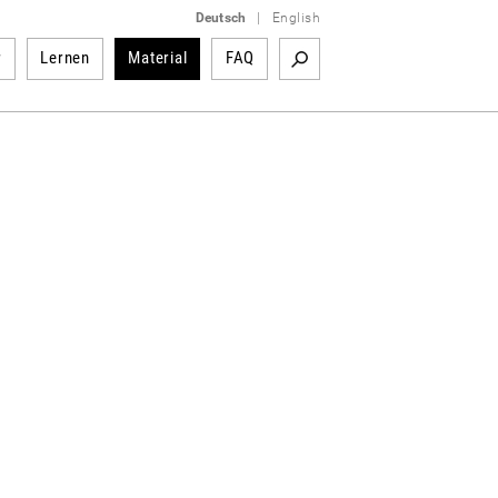
Deutsch
|
English
r
Lernen
Material
FAQ