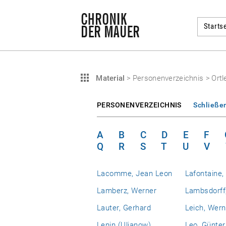
Startse
Material
>
Personenverzeichnis
>
Ortl
PERSONENVERZEICHNIS
Schließe
A
B
C
D
E
F
Q
R
S
T
U
V
Lacomme, Jean Leon
Lafontaine,
Lamberz, Werner
Lambsdorff,
Lauter, Gerhard
Leich, Wern
Lenin (Uljanow),
Leo, Günter