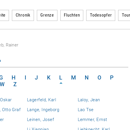
ite
Chronik
Grenze
Fluchten
Todesopfer
Tou
eb, Rainer
n
G
H
I
J
K
L
M
N
O
P
W
Z
 Oskar
Lagerfeld, Karl
Laloy, Jean
 Otto Graf
Lange, Ingeborg
Lao Tse
er
Leinen, Josef
Lemmer, Ernst
Li Xiannian
Liebknecht, Karl