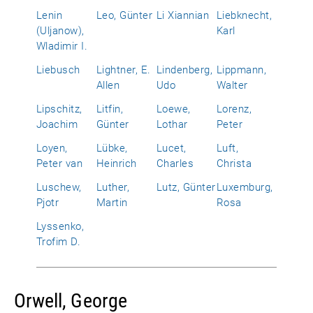
Lenin
Leo, Günter
Li Xiannian
Liebknecht,
(Uljanow),
Karl
Wladimir I.
Liebusch
Lightner, E.
Lindenberg,
Lippmann,
Allen
Udo
Walter
Lipschitz,
Litfin,
Loewe,
Lorenz,
Joachim
Günter
Lothar
Peter
Loyen,
Lübke,
Lucet,
Luft,
Peter van
Heinrich
Charles
Christa
Luschew,
Luther,
Lutz, Günter
Luxemburg,
Pjotr
Martin
Rosa
Lyssenko,
Trofim D.
Orwell, George