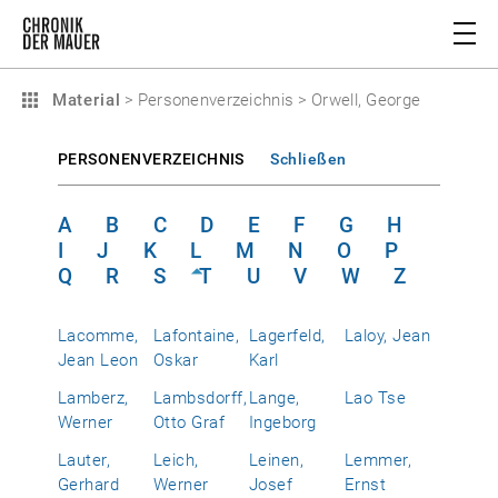
Material
>
Personenverzeichnis
>
Orwell, George
PERSONENVERZEICHNIS
Schließen
A
B
C
D
E
F
G
H
I
J
K
L
M
N
O
P
Q
R
S
T
U
V
W
Z
Lacomme,
Lafontaine,
Lagerfeld,
Laloy, Jean
Jean Leon
Oskar
Karl
Lamberz,
Lambsdorff,
Lange,
Lao Tse
Werner
Otto Graf
Ingeborg
Lauter,
Leich,
Leinen,
Lemmer,
Gerhard
Werner
Josef
Ernst