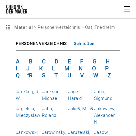
Material
>
Personenverzeichnis
>
Ost, Friedhelm
PERSONENVERZEICHNIS
Schließen
A
B
C
D
E
F
G
H
I
J
K
L
M
N
O
P
Q
R
S
T
U
V
W
Z
Jackling, R.
Jackson,
Jäger,
Jähn,
W.
Michael
Harald
Sigmund
Jagielski,
Jahn,
Jakeš, Miloš
Jakowlew,
Mieczyslaw
Roland
Alexander
N.
Jankowski,
Jarowinsky,
Jaruzelski,
Jasow,