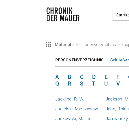
Startse
Material
>
Personenverzeichnis
>
Pop
PERSONENVERZEICHNIS
Schließe
A
B
C
D
E
F
Q
R
S
T
U
V
Jackling, R. W.
Jackson, M
Jagielski, Mieczyslaw
Jahn, Rola
Jankowski, Martin
Jarowinsky