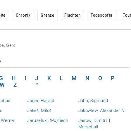
ite
Chronik
Grenze
Fluchten
Todesopfer
Tou
pe, Gerd
n
G
H
I
J
K
L
M
N
O
P
W
Z
ichael
Jäger, Harald
Jähn, Sigmund
nd
Jakeš, Miloš
Jakowlew, Alexander N.
, Werner
Jaruzelski, Wojciech
Jasow, Dimitri T.
Marschall