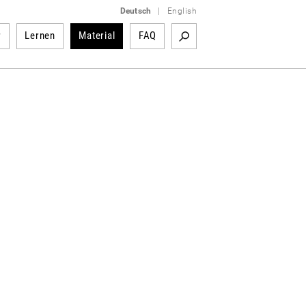
Deutsch
|
English
r
Lernen
Material
FAQ