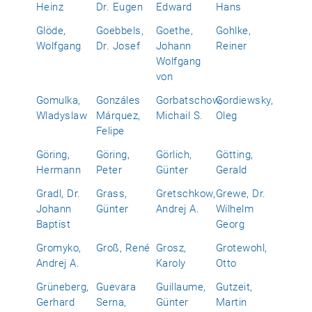
Heinz
Dr. Eugen
Edward
Hans
Glöde,
Goebbels,
Goethe,
Gohlke,
Wolfgang
Dr. Josef
Johann
Reiner
Wolfgang
von
Gomulka,
Gonzáles
Gorbatschow,
Gordiewsky,
Wladyslaw
Márquez,
Michail S.
Oleg
Felipe
Göring,
Göring,
Görlich,
Götting,
Hermann
Peter
Günter
Gerald
Gradl, Dr.
Grass,
Gretschkow,
Grewe, Dr.
Johann
Günter
Andrej A.
Wilhelm
Baptist
Georg
Gromyko,
Groß, René
Grosz,
Grotewohl,
Andrej A.
Karoly
Otto
Grüneberg,
Guevara
Guillaume,
Gutzeit,
Gerhard
Serna,
Günter
Martin