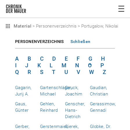
Material
>
Personenverzeichnis
>
Portugalow, Nikolai
PERSONENVERZEICHNIS
Schließen
A
B
C
D
E
F
G
H
I
J
K
L
M
N
O
P
Q
R
S
T
U
V
W
Z
Gagarin,
Gartenschläger,
Gauck,
Gaudian,
Jurij A.
Michael
Joachim
Christian
Gaus,
Gehlen,
Genscher,
Gerassimow,
Günter
Reinhard
Hans-
Gennadi
Dietrich
Gerber,
Gerstenmaier,
Gierek,
Globke, Dr.