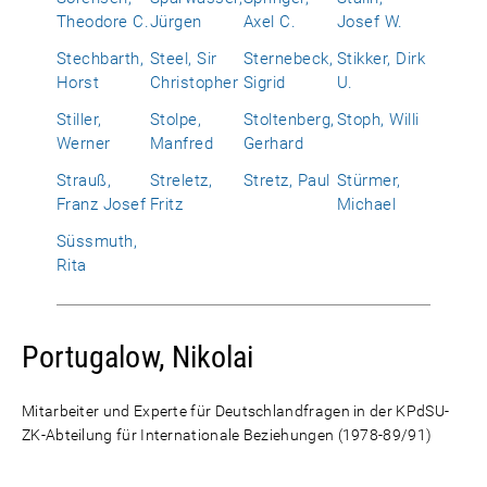
Theodore C.
Jürgen
Axel C.
Josef W.
Stechbarth,
Steel, Sir
Sternebeck,
Stikker, Dirk
Horst
Christopher
Sigrid
U.
Stiller,
Stolpe,
Stoltenberg,
Stoph, Willi
Werner
Manfred
Gerhard
Strauß,
Streletz,
Stretz, Paul
Stürmer,
Franz Josef
Fritz
Michael
Süssmuth,
Rita
Portugalow, Nikolai
Mitarbeiter und Experte für Deutschlandfragen in der KPdSU-
ZK-Abteilung für Internationale Beziehungen (1978-89/91)