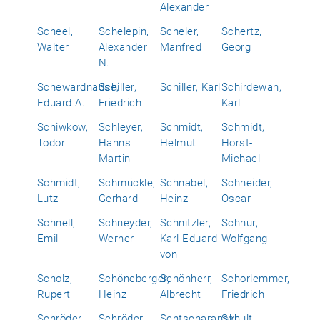
Alexander
Scheel,
Schelepin,
Scheler,
Schertz,
Walter
Alexander
Manfred
Georg
N.
Schewardnadse,
Schiller,
Schiller, Karl
Schirdewan,
Eduard A.
Friedrich
Karl
Schiwkow,
Schleyer,
Schmidt,
Schmidt,
Todor
Hanns
Helmut
Horst-
Martin
Michael
Schmidt,
Schmückle,
Schnabel,
Schneider,
Lutz
Gerhard
Heinz
Oscar
Schnell,
Schneyder,
Schnitzler,
Schnur,
Emil
Werner
Karl-Eduard
Wolfgang
von
Scholz,
Schöneberger,
Schönherr,
Schorlemmer,
Rupert
Heinz
Albrecht
Friedrich
Schröder,
Schröder,
Schtscharanski,
Schult,