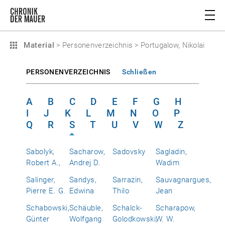
Material
>
Personenverzeichnis
>
Portugalow, Nikolai
PERSONENVERZEICHNIS
Schließen
A
B
C
D
E
F
G
H
I
J
K
L
M
N
O
P
Q
R
S
T
U
V
W
Z
Sabolyk,
Sacharow,
Sadovsky
Sagladin,
Robert A.,
Andrej D.
Wadim
Salinger,
Sandys,
Sarrazin,
Sauvagnargues,
Pierre E. G.
Edwina
Thilo
Jean
Schabowski,
Schäuble,
Schalck-
Scharapow,
Günter
Wolfgang
Golodkowski,
W. W.