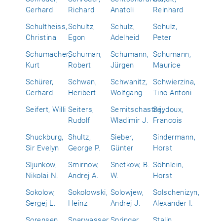
Gerhard
Richard
Anatoli
Reinhard
Schultheiss,
Schultz,
Schulz,
Schulz,
Christina
Egon
Adelheid
Peter
Schumacher,
Schuman,
Schumann,
Schumann,
Kurt
Robert
Jürgen
Maurice
Schürer,
Schwan,
Schwanitz,
Schwierzina,
Gerhard
Heribert
Wolfgang
Tino-Antoni
Seifert, Willi
Seiters,
Semitschastnij,
Seydoux,
Rudolf
Wladimir J.
Francois
Shuckburg,
Shultz,
Sieber,
Sindermann,
Sir Evelyn
George P.
Günter
Horst
Sljunkow,
Smirnow,
Snetkow, B.
Söhnlein,
Nikolai N.
Andrej A.
W.
Horst
Sokolow,
Sokolowski,
Solowjew,
Solschenizyn,
Sergej L.
Heinz
Andrej J.
Alexander I.
Sorensen,
Sparwasser,
Springer,
Stalin,