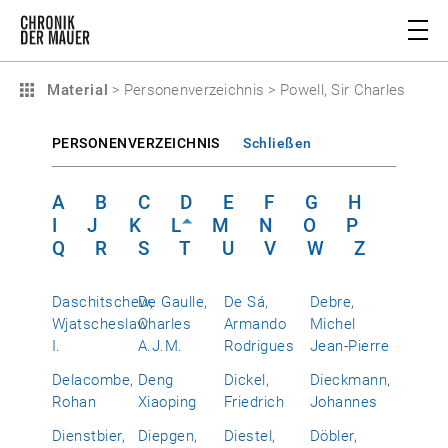
Material
>
Personenverzeichnis
>
Powell, Sir Charles
PERSONENVERZEICHNIS
Schließen
A
B
C
D
E
F
G
H
I
J
K
L
M
N
O
P
Q
R
S
T
U
V
W
Z
Daschitschew,
De Gaulle,
De Sá,
Debre,
Wjatscheslaw
Charles
Armando
Michel
I.
A.J.M.
Rodrigues
Jean-Pierre
Delacombe,
Deng
Dickel,
Dieckmann,
Rohan
Xiaoping
Friedrich
Johannes
Dienstbier,
Diepgen,
Diestel,
Döbler,