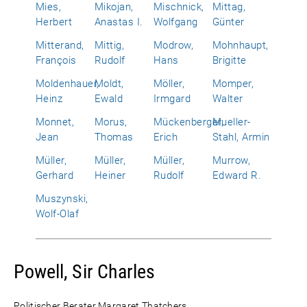
Mies,
Mikojan,
Mischnick,
Mittag,
Herbert
Anastas I.
Wolfgang
Günter
Mitterand,
Mittig,
Modrow,
Mohnhaupt,
François
Rudolf
Hans
Brigitte
Moldenhauer,
Moldt,
Möller,
Momper,
Heinz
Ewald
Irmgard
Walter
Monnet,
Morus,
Mückenberger,
Mueller-
Jean
Thomas
Erich
Stahl, Armin
Müller,
Müller,
Müller,
Murrow,
Gerhard
Heiner
Rudolf
Edward R.
Muszynski,
Wolf-Olaf
Powell, Sir Charles
Politischer Berater Margaret Thatchers