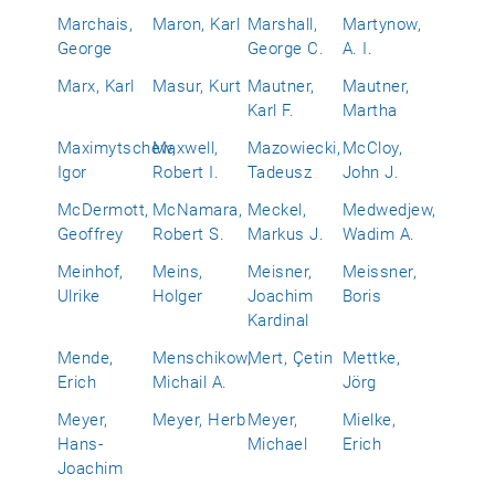
Marchais,
Maron, Karl
Marshall,
Martynow,
George
George C.
A. I.
Marx, Karl
Masur, Kurt
Mautner,
Mautner,
Karl F.
Martha
Maximytschew,
Maxwell,
Mazowiecki,
McCloy,
Igor
Robert I.
Tadeusz
John J.
McDermott,
McNamara,
Meckel,
Medwedjew,
Geoffrey
Robert S.
Markus J.
Wadim A.
Meinhof,
Meins,
Meisner,
Meissner,
Ulrike
Holger
Joachim
Boris
Kardinal
Mende,
Menschikow,
Mert, Çetin
Mettke,
Erich
Michail A.
Jörg
Meyer,
Meyer, Herb
Meyer,
Mielke,
Hans-
Michael
Erich
Joachim