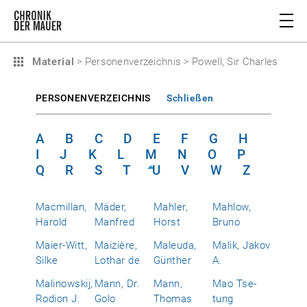
Material
>
Personenverzeichnis
>
Powell, Sir Charles
PERSONENVERZEICHNIS
Schließen
A
B
C
D
E
F
G
H
I
J
K
L
M
N
O
P
Q
R
S
T
U
V
W
Z
Macmillan,
Mäder,
Mahler,
Mahlow,
Harold
Manfred
Horst
Bruno
Maier-Witt,
Maizière,
Maleuda,
Malik, Jakov
Silke
Lothar de
Günther
A.
Malinowskij,
Mann, Dr.
Mann,
Mao Tse-
Rodion J.
Golo
Thomas
tung