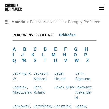
Material
>
Personenverzeichnis
>
Pozsgay, Prof. Imre
PERSONENVERZEICHNIS
Schließen
A
B
C
D
E
F
G
H
I
J
K
L
M
N
O
P
Q
R
S
T
U
V
W
Z
Jackling, R.
Jackson,
Jäger,
Jähn,
W.
Michael
Harald
Sigmund
Jagielski,
Jahn,
Jakeš, Miloš
Jakowlew,
Mieczyslaw
Roland
Alexander
N.
Jankowski,
Jarowinsky,
Jaruzelski,
Jasow,