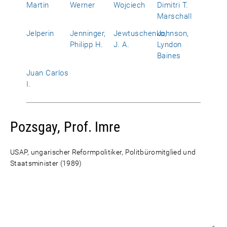
Martin
Werner
Wojciech
Dimitri T.
Marschall
Jelperin
Jenninger,
Jewtuschenko,
Johnson,
Philipp H.
J. A.
Lyndon
Baines
Juan Carlos
I.
Pozsgay, Prof. Imre
USAP, ungarischer Reformpolitiker, Politbüromitglied und
Staatsminister (1989)