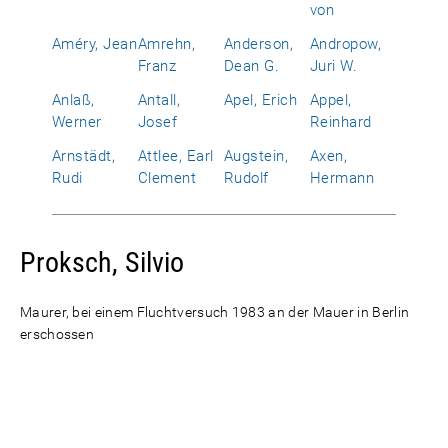
von
Améry, Jean
Amrehn,
Anderson,
Andropow,
Franz
Dean G.
Juri W.
Anlaß,
Antall,
Apel, Erich
Appel,
Werner
Josef
Reinhard
Arnstädt,
Attlee, Earl
Augstein,
Axen,
Rudi
Clement
Rudolf
Hermann
Proksch, Silvio
Maurer, bei einem Fluchtversuch 1983 an der Mauer in Berlin
erschossen