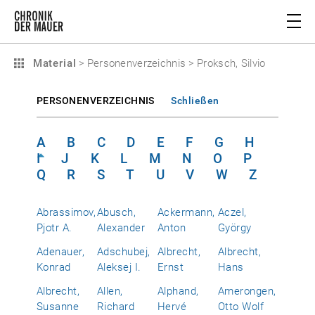
Material
>
Personenverzeichnis
>
Proksch, Silvio
PERSONENVERZEICHNIS
Schließen
A
B
C
D
E
F
G
H
I
J
K
L
M
N
O
P
Q
R
S
T
U
V
W
Z
Abrassimov,
Abusch,
Ackermann,
Aczel,
Pjotr A.
Alexander
Anton
György
Adenauer,
Adschubej,
Albrecht,
Albrecht,
Konrad
Aleksej I.
Ernst
Hans
Albrecht,
Allen,
Alphand,
Amerongen,
Susanne
Richard
Hervé
Otto Wolf