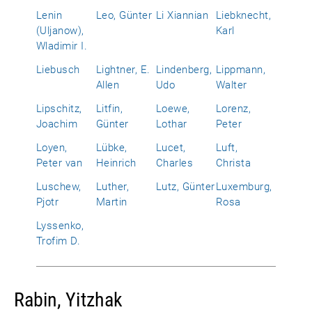
Lenin
Leo, Günter
Li Xiannian
Liebknecht,
(Uljanow),
Karl
Wladimir I.
Liebusch
Lightner, E.
Lindenberg,
Lippmann,
Allen
Udo
Walter
Lipschitz,
Litfin,
Loewe,
Lorenz,
Joachim
Günter
Lothar
Peter
Loyen,
Lübke,
Lucet,
Luft,
Peter van
Heinrich
Charles
Christa
Luschew,
Luther,
Lutz, Günter
Luxemburg,
Pjotr
Martin
Rosa
Lyssenko,
Trofim D.
Rabin, Yitzhak