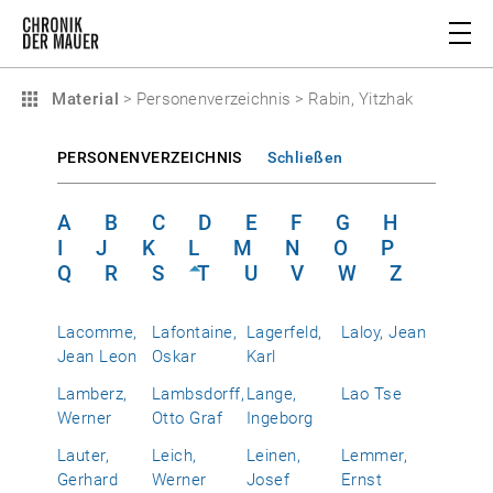
Material
>
Personenverzeichnis
>
Rabin, Yitzhak
PERSONENVERZEICHNIS
Schließen
A
B
C
D
E
F
G
H
I
J
K
L
M
N
O
P
Q
R
S
T
U
V
W
Z
Lacomme,
Lafontaine,
Lagerfeld,
Laloy, Jean
Jean Leon
Oskar
Karl
Lamberz,
Lambsdorff,
Lange,
Lao Tse
Werner
Otto Graf
Ingeborg
Lauter,
Leich,
Leinen,
Lemmer,
Gerhard
Werner
Josef
Ernst