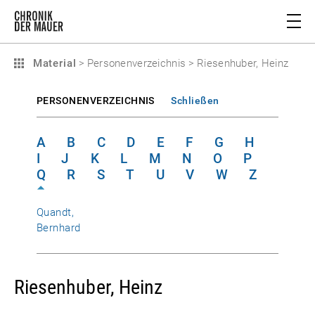
Material
>
Personenverzeichnis
>
Riesenhuber, Heinz
PERSONENVERZEICHNIS
Schließen
A
B
C
D
E
F
G
H
I
J
K
L
M
N
O
P
Q
R
S
T
U
V
W
Z
Quandt,
Bernhard
Riesenhuber, Heinz