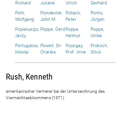
Richard
Juliane
Ulrich
Gerhard
Pohl,
Poindexter,
Pollack,
Ponto,
Wolfgang
John M.
Peter
Jürgen
Popieluszjo,
Poppe, Gerd
Poppe,
Poppe,
Jerzy
Helmut
Ulrike
Portugalow,
Powell, Sir
Pozsgay,
Proksch,
Nikolai
Charles
Prof. Imre
Silvio
Rush, Kenneth
amerikanischer Vertreter bei der Unterzeichnung des
Viermächteabkommens (1971)