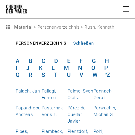
Material
>
Personenverzeichnis
>
Rush, Kenneth
PERSONENVERZEICHNIS
Schließen
A
B
C
D
E
F
G
H
I
J
K
L
M
N
O
P
Q
R
S
T
U
V
W
Z
Palach, Jan
Pallagi,
Palme, Sven
Pannach,
Ferenc
Olof J.
Gerulf
Papandreou,
Pasternak,
Pérez de
Perwuchin,
Andreas
Boris L.
Cuéllar,
Michail G.
Javier
Pipes,
Plambeck,
Plenzdorf,
Pohl,