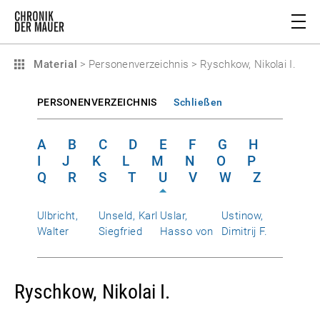
Material
>
Personenverzeichnis
>
Ryschkow, Nikolai I.
PERSONENVERZEICHNIS
Schließen
A
B
C
D
E
F
G
H
I
J
K
L
M
N
O
P
Q
R
S
T
U
V
W
Z
Ulbricht,
Unseld, Karl
Uslar,
Ustinow,
Walter
Siegfried
Hasso von
Dimitrij F.
Ryschkow, Nikolai I.