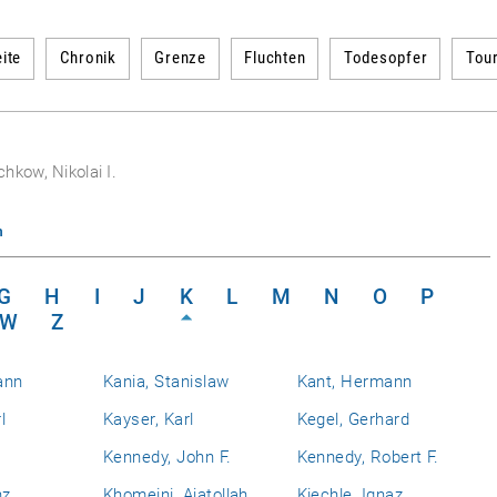
ite
Chronik
Grenze
Fluchten
Todesopfer
Tou
hkow, Nikolai I.
n
G
H
I
J
K
L
M
N
O
P
W
Z
ann
Kania, Stanislaw
Kant, Hermann
l
Kayser, Karl
Kegel, Gerhard
Kennedy, John F.
Kennedy, Robert F.
nz
Khomeini, Ajatollah
Kiechle, Ignaz