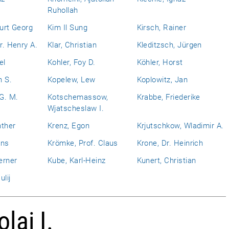
Ruhollah
Kurt Georg
Kim Il Sung
Kirsch, Rainer
r. Henry A.
Klar, Christian
Kleditzsch, Jürgen
el
Kohler, Foy D.
Köhler, Horst
n S.
Kopelew, Lew
Koplowitz, Jan
 G. M.
Kotschemassow,
Krabbe, Friederike
Wjatscheslaw I.
nther
Krenz, Egon
Krjutschkow, Wladimir A.
ans
Krömke, Prof. Claus
Krone, Dr. Heinrich
erner
Kube, Karl-Heinz
Kunert, Christian
ulij
lai I.