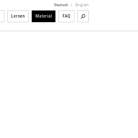
Deutsch
|
English
r
Lernen
Material
FAQ