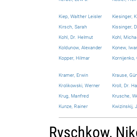
Kiep, Walther Leisler
Kiesinger, 
Kirsch, Sarah
Kissinger, D
Kohl, Dr. Helmut
Kohl, Micha
Koldunow, Alexander
Konew, Iwa
Kopper, Hilmar
Kornijenko,
Kramer, Erwin
Krause, Gü
Krolikowski, Werner
Kroll, Dr. H
Krug, Manfred
Krusche, W
Kunze, Rainer
Kwizinskij, J
Ryschkow, Niko