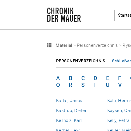
Startse
Material
>
Personenverzeichnis
>
Rysc
PERSONENVERZEICHNIS
Schließe
A
B
C
D
E
F
Q
R
S
T
U
V
Kádár, János
Kalb, Herm
Kastrup, Dieter
Kaysen, Car
Keilholz, Karl
Kelly, Petra
Kerbel, Lew J.
Keßler, Hei