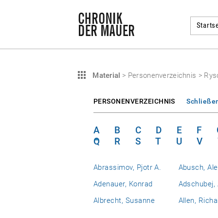
Startse
Material
>
Personenverzeichnis
>
Rysc
PERSONENVERZEICHNIS
Schließe
A
B
C
D
E
F
Q
R
S
T
U
V
Abrassimov, Pjotr A.
Abusch, Al
Adenauer, Konrad
Adschubej, 
Albrecht, Susanne
Allen, Richa