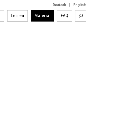
Deutsch
|
English
r
Lernen
Material
FAQ