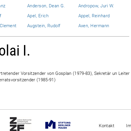
anz
Anderson, Dean G.
Andropow, Juri W.
f
Apel, Erich
Appel, Reinhard
l Clement
Augstein, Rudolf
Axen, Hermann
lai I.
rtretender Vorsitzender von Gosplan (1979-83), Sekretär un Leiter
erratsvorsitzender (1985-91)
Kontakt
I