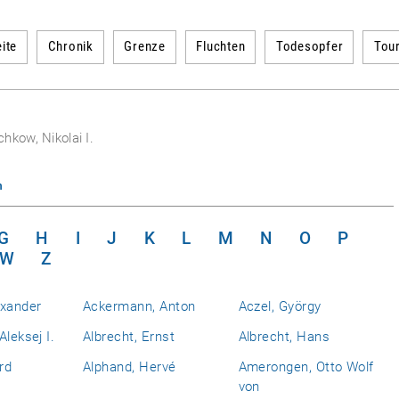
ite
Chronik
Grenze
Fluchten
Todesopfer
Tou
hkow, Nikolai I.
n
G
H
I
J
K
L
M
N
O
P
W
Z
exander
Ackermann, Anton
Aczel, György
Aleksej I.
Albrecht, Ernst
Albrecht, Hans
rd
Alphand, Hervé
Amerongen, Otto Wolf
von