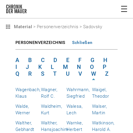
Material
>
Personenverzeichnis
>
Sadovsky
PERSONENVERZEICHNIS
Schließen
A
B
C
D
E
F
G
H
I
J
K
L
M
N
O
P
Q
R
S
T
U
V
W
Z
Wagenbach,
Wagner,
Wahrmann,
Waigel,
Klaus
Rolf C.
Siegfried
Theodor
Walde,
Waldheim,
Walesa,
Walser,
Werner
Kurt
Lech
Martin
Walther,
Walther,
Warnke,
Watkinson,
Gebhardt
Hansjoachim
Herbert
Harold A.