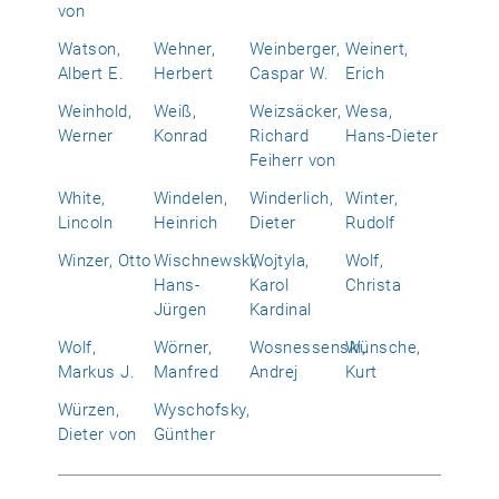
von
Watson,
Wehner,
Weinberger,
Weinert,
Albert E.
Herbert
Caspar W.
Erich
Weinhold,
Weiß,
Weizsäcker,
Wesa,
Werner
Konrad
Richard
Hans-Dieter
Feiherr von
White,
Windelen,
Winderlich,
Winter,
Lincoln
Heinrich
Dieter
Rudolf
Winzer, Otto
Wischnewski,
Wojtyla,
Wolf,
Hans-
Karol
Christa
Jürgen
Kardinal
Wolf,
Wörner,
Wosnessenski,
Wünsche,
Markus J.
Manfred
Andrej
Kurt
Würzen,
Wyschofsky,
Dieter von
Günther