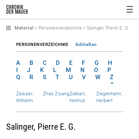
Material
>
Personenverzeichnis
>
Salinger, Pierre E. G.
PERSONENVERZEICHNIS
Schließen
A
B
C
D
E
F
G
H
I
J
K
L
M
N
O
P
Q
R
S
T
U
V
W
Z
Zaisser,
Zhao Ziyang
Ziebart,
Ziegenhahn,
Wilhelm
Helmut
Herbert
Salinger, Pierre E. G.