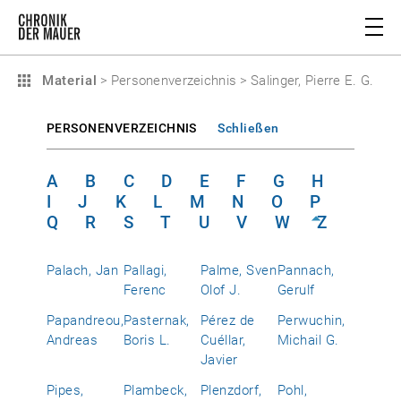
Material
>
Personenverzeichnis
>
Salinger, Pierre E. G.
PERSONENVERZEICHNIS
Schließen
A
B
C
D
E
F
G
H
I
J
K
L
M
N
O
P
Q
R
S
T
U
V
W
Z
Palach, Jan
Pallagi,
Palme, Sven
Pannach,
Ferenc
Olof J.
Gerulf
Papandreou,
Pasternak,
Pérez de
Perwuchin,
Andreas
Boris L.
Cuéllar,
Michail G.
Javier
Pipes,
Plambeck,
Plenzdorf,
Pohl,