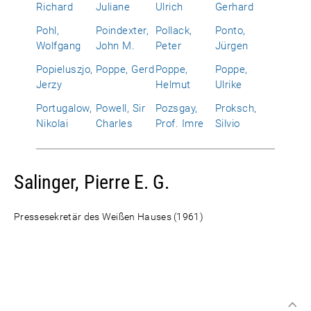
Richard
Juliane
Ulrich
Gerhard
Pohl,
Poindexter,
Pollack,
Ponto,
Wolfgang
John M.
Peter
Jürgen
Popieluszjo,
Poppe, Gerd
Poppe,
Poppe,
Jerzy
Helmut
Ulrike
Portugalow,
Powell, Sir
Pozsgay,
Proksch,
Nikolai
Charles
Prof. Imre
Silvio
Salinger, Pierre E. G.
Pressesekretär des Weißen Hauses (1961)