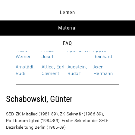
Albrecht,
Allen,
Alphand,
Amerongen,
Lernen
Susanne
Richard
Hervé
Otto Wolf
von
Material
Améry, Jean
Amrehn,
Anderson,
Andropow,
Franz
Dean G.
Juri W.
FAQ
Anlaß,
Antall,
Apel, Erich
Appel,
Werner
Josef
Reinhard
Arnstädt,
Attlee, Earl
Augstein,
Axen,
Rudi
Clement
Rudolf
Hermann
Schabowski, Günter
SED, ZK-Mitglied (1981-89), ZK-Sekretär (1986-89),
Politbüromitglied (1984-89), Erster Sekretär der SED-
Bezirksleitung Berlin (1985-89)