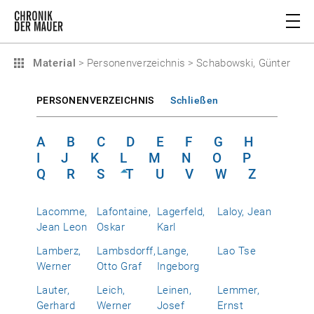
Material
>
Personenverzeichnis
>
Schabowski, Günter
PERSONENVERZEICHNIS
Schließen
A
B
C
D
E
F
G
H
I
J
K
L
M
N
O
P
Q
R
S
T
U
V
W
Z
Lacomme,
Lafontaine,
Lagerfeld,
Laloy, Jean
Jean Leon
Oskar
Karl
Lamberz,
Lambsdorff,
Lange,
Lao Tse
Werner
Otto Graf
Ingeborg
Lauter,
Leich,
Leinen,
Lemmer,
Gerhard
Werner
Josef
Ernst