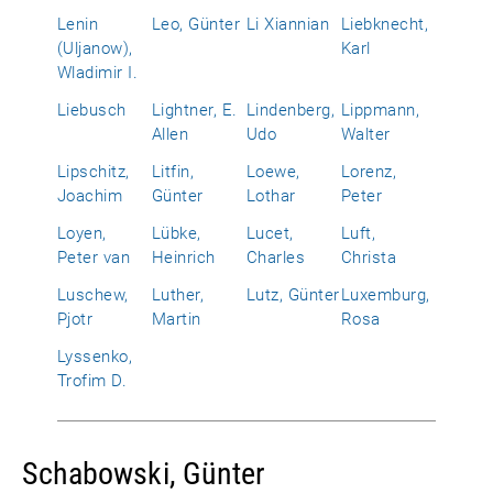
Lenin
Leo, Günter
Li Xiannian
Liebknecht,
(Uljanow),
Karl
Wladimir I.
Liebusch
Lightner, E.
Lindenberg,
Lippmann,
Allen
Udo
Walter
Lipschitz,
Litfin,
Loewe,
Lorenz,
Joachim
Günter
Lothar
Peter
Loyen,
Lübke,
Lucet,
Luft,
Peter van
Heinrich
Charles
Christa
Luschew,
Luther,
Lutz, Günter
Luxemburg,
Pjotr
Martin
Rosa
Lyssenko,
Trofim D.
Schabowski, Günter