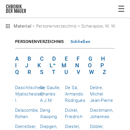
Material
>
Personenverzeichnis
>
Scharapow, W. W.
PERSONENVERZEICHNIS
Schließen
A
B
C
D
E
F
G
H
I
J
K
L
M
N
O
P
Q
R
S
T
U
V
W
Z
Daschitschew,
De Gaulle,
De Sá,
Debre,
Wjatscheslaw
Charles
Armando
Michel
I.
A.J.M.
Rodrigues
Jean-Pierre
Delacombe,
Deng
Dickel,
Dieckmann,
Rohan
Xiaoping
Friedrich
Johannes
Dienstbier,
Diepgen,
Diestel,
Döbler,