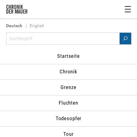
Deutsch
|
English
Material
>
Personenverzeichnis
>
Schiller, Friedrich
Startseite
PERSONENVERZEICHNIS
Schließen
Chronik
A
B
C
D
E
F
G
H
Grenze
I
J
K
L
M
N
O
P
Q
R
S
T
U
V
W
Z
Fluchten
Abrassimov,
Abusch,
Ackermann,
Aczel,
Todesopfer
Pjotr A.
Alexander
Anton
György
Adenauer,
Adschubej,
Albrecht,
Albrecht,
Tour
Konrad
Aleksej I.
Ernst
Hans