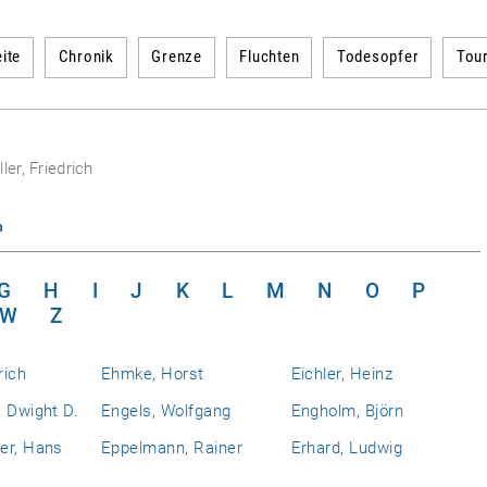
ite
Chronik
Grenze
Fluchten
Todesopfer
Tou
ller, Friedrich
n
G
H
I
J
K
L
M
N
O
P
W
Z
rich
Ehmke, Horst
Eichler, Heinz
 Dwight D.
Engels, Wolfgang
Engholm, Björn
er, Hans
Eppelmann, Rainer
Erhard, Ludwig