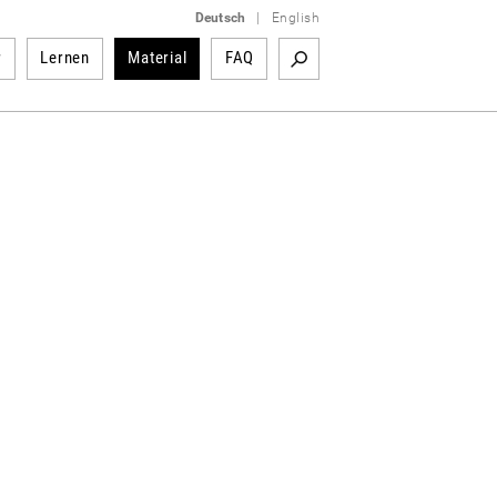
Deutsch
|
English
r
Lernen
Material
FAQ