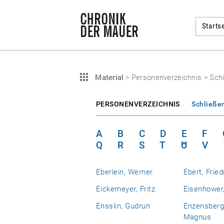
Startse
Material
>
Personenverzeichnis
>
Schi
PERSONENVERZEICHNIS
Schließe
A
B
C
D
E
F
Q
R
S
T
U
V
Eberlein, Werner
Ebert, Fried
Eickemeyer, Fritz
Eisenhower,
Ensslin, Gudrun
Enzensberg
Magnus