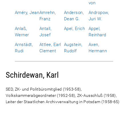
von
Améry, Jean
Amrehn,
Anderson,
Andropow,
Franz
Dean G.
Juri W.
Anlaß,
Antall,
Apel, Erich
Appel,
Werner
Josef
Reinhard
Arnstädt,
Attlee, Earl
Augstein,
Axen,
Rudi
Clement
Rudolf
Hermann
Schirdewan, Karl
SED, ZK- und Politbüromitglied (1953-58),
Volkskammerabgeordneter (1952-58), ZK-Ausschluß (1958),
Leiter der Staatlichen Archivverwaltung in Potsdam (1958-65)