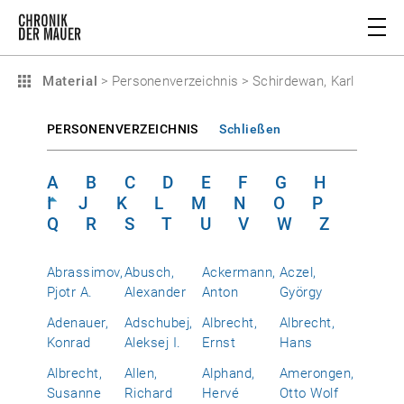
Material
>
Personenverzeichnis
>
Schirdewan, Karl
PERSONENVERZEICHNIS
Schließen
A
B
C
D
E
F
G
H
I
J
K
L
M
N
O
P
Q
R
S
T
U
V
W
Z
Abrassimov,
Abusch,
Ackermann,
Aczel,
Pjotr A.
Alexander
Anton
György
Adenauer,
Adschubej,
Albrecht,
Albrecht,
Konrad
Aleksej I.
Ernst
Hans
Albrecht,
Allen,
Alphand,
Amerongen,
Susanne
Richard
Hervé
Otto Wolf