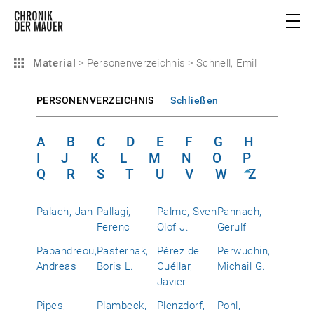
Material
>
Personenverzeichnis
>
Schnell, Emil
PERSONENVERZEICHNIS
Schließen
A
B
C
D
E
F
G
H
I
J
K
L
M
N
O
P
Q
R
S
T
U
V
W
Z
Palach, Jan
Pallagi,
Palme, Sven
Pannach,
Ferenc
Olof J.
Gerulf
Papandreou,
Pasternak,
Pérez de
Perwuchin,
Andreas
Boris L.
Cuéllar,
Michail G.
Javier
Pipes,
Plambeck,
Plenzdorf,
Pohl,