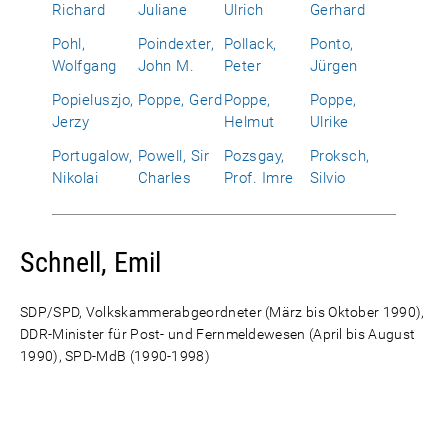
Richard
Juliane
Ulrich
Gerhard
Pohl,
Poindexter,
Pollack,
Ponto,
Wolfgang
John M.
Peter
Jürgen
Popieluszjo,
Poppe, Gerd
Poppe,
Poppe,
Jerzy
Helmut
Ulrike
Portugalow,
Powell, Sir
Pozsgay,
Proksch,
Nikolai
Charles
Prof. Imre
Silvio
Schnell, Emil
SDP/SPD, Volkskammerabgeordneter (März bis Oktober 1990),
DDR-Minister für Post- und Fernmeldewesen (April bis August
1990), SPD-MdB (1990-1998)