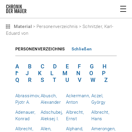
Material
>
Personenverzeichnis
>
Schnitzler, Karl-
Eduard von
PERSONENVERZEICHNIS
Schließen
A
B
C
D
E
F
G
H
I
J
K
L
M
N
O
P
Q
R
S
T
U
V
W
Z
Abrassimov,
Abusch,
Ackermann,
Aczel,
Pjotr A.
Alexander
Anton
György
Adenauer,
Adschubej,
Albrecht,
Albrecht,
Konrad
Aleksej I.
Ernst
Hans
Albrecht,
Allen,
Alphand,
Amerongen,