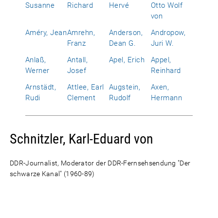
Susanne
Richard
Hervé
Otto Wolf
von
Améry, Jean
Amrehn,
Anderson,
Andropow,
Franz
Dean G.
Juri W.
Anlaß,
Antall,
Apel, Erich
Appel,
Werner
Josef
Reinhard
Arnstädt,
Attlee, Earl
Augstein,
Axen,
Rudi
Clement
Rudolf
Hermann
Schnitzler, Karl-Eduard von
DDR-Journalist, Moderator der DDR-Fernsehsendung "Der
schwarze Kanal" (1960-89)