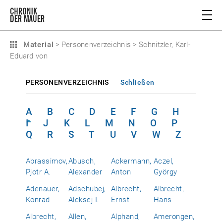
Material
>
Personenverzeichnis
>
Schnitzler, Karl-
Eduard von
PERSONENVERZEICHNIS
Schließen
A
B
C
D
E
F
G
H
I
J
K
L
M
N
O
P
Q
R
S
T
U
V
W
Z
Abrassimov,
Abusch,
Ackermann,
Aczel,
Pjotr A.
Alexander
Anton
György
Adenauer,
Adschubej,
Albrecht,
Albrecht,
Konrad
Aleksej I.
Ernst
Hans
Albrecht,
Allen,
Alphand,
Amerongen,