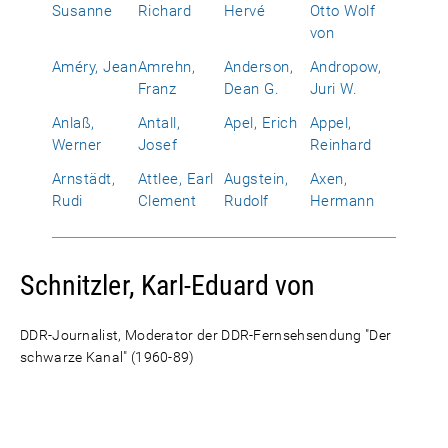
Susanne
Richard
Hervé
Otto Wolf
von
Améry, Jean
Amrehn,
Anderson,
Andropow,
Franz
Dean G.
Juri W.
Anlaß,
Antall,
Apel, Erich
Appel,
Werner
Josef
Reinhard
Arnstädt,
Attlee, Earl
Augstein,
Axen,
Rudi
Clement
Rudolf
Hermann
Schnitzler, Karl-Eduard von
DDR-Journalist, Moderator der DDR-Fernsehsendung "Der
schwarze Kanal" (1960-89)