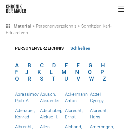
Material
>
Personenverzeichnis
>
Schnitzler, Karl-
Eduard von
PERSONENVERZEICHNIS
Schließen
A
B
C
D
E
F
G
H
I
J
K
L
M
N
O
P
Q
R
S
T
U
V
W
Z
Abrassimov,
Abusch,
Ackermann,
Aczel,
Pjotr A.
Alexander
Anton
György
Adenauer,
Adschubej,
Albrecht,
Albrecht,
Konrad
Aleksej I.
Ernst
Hans
Albrecht,
Allen,
Alphand,
Amerongen,