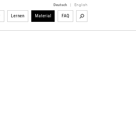
Deutsch
|
English
r
Lernen
Material
FAQ