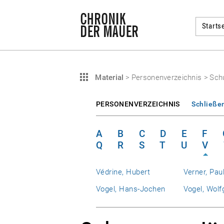
Startse
Material
>
Personenverzeichnis
>
Sch
PERSONENVERZEICHNIS
Schließe
A
B
C
D
E
F
Q
R
S
T
U
V
Védrine, Hubert
Verner, Pau
Vogel, Hans-Jochen
Vogel, Wolf