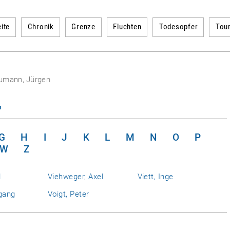
ite
Chronik
Grenze
Fluchten
Todesopfer
Tou
umann, Jürgen
n
G
H
I
J
K
L
M
N
O
P
W
Z
l
Viehweger, Axel
Viett, Inge
gang
Voigt, Peter