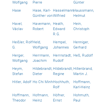
Wolfgang
Pierre
Günter
Hase
Hase, Karl-
Hasselmann,
Haussmann,
Günther von
Wilfried
Helmut
Havel,
Havemann,
Heath,
Hein,
Václav
Robert
Edward
Christoph
R.G.
Heißler, Rolf
Held,
Hempel,
Henniger,
G.
Wolfgang
Johannes
Gerhard
Herger,
Herrmann,
Herrnstadt,
Heß, Rudolf
Wolfgang
Joachim
Rudolf
Heym,
Hildebrandt,
Hildebrandt,
Hillenbrand,
Stefan
Dieter
Regine
Martin J.
Hitler, Adolf
Ho Chi Minh
Hochhuth,
Hoffmann,
Rolf
Karl-Heinz
Hoffmann,
Hofmann,
Höfner,
Hohmuth,
Theodor
Heinz
Ernst
Paul