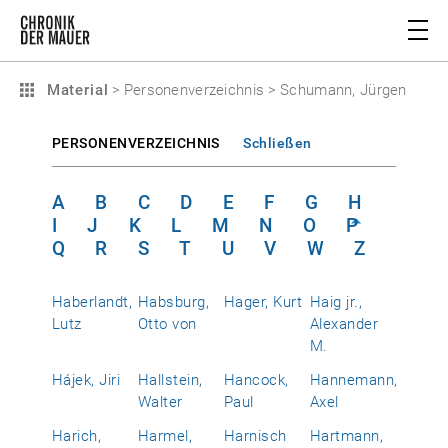
Material
>
Personenverzeichnis
>
Schumann, Jürgen
PERSONENVERZEICHNIS
Schließen
A
B
C
D
E
F
G
H
I
J
K
L
M
N
O
P
Q
R
S
T
U
V
W
Z
Haberlandt,
Habsburg,
Hager, Kurt
Haig jr.,
Lutz
Otto von
Alexander
M.
Hájek, Jiri
Hallstein,
Hancock,
Hannemann,
Walter
Paul
Axel
Harich,
Harmel,
Harnisch
Hartmann,