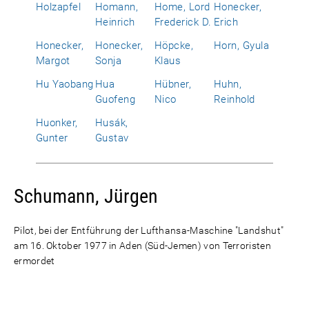
Holzapfel
Homann,
Home, Lord
Honecker,
Heinrich
Frederick D.
Erich
Honecker,
Honecker,
Höpcke,
Horn, Gyula
Margot
Sonja
Klaus
Hu Yaobang
Hua
Hübner,
Huhn,
Guofeng
Nico
Reinhold
Huonker,
Husák,
Gunter
Gustav
Schumann, Jürgen
Pilot, bei der Entführung der Lufthansa-Maschine "Landshut"
am 16. Oktober 1977 in Aden (Süd-Jemen) von Terroristen
ermordet