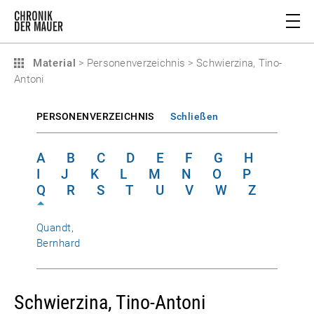
Material
>
Personenverzeichnis
>
Schwierzina, Tino-
Antoni
PERSONENVERZEICHNIS
Schließen
A
B
C
D
E
F
G
H
I
J
K
L
M
N
O
P
Q
R
S
T
U
V
W
Z
Quandt,
Bernhard
Schwierzina, Tino-Antoni