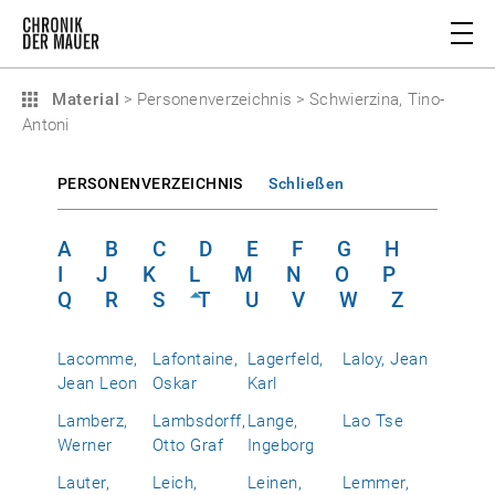
Material
>
Personenverzeichnis
>
Schwierzina, Tino-
Antoni
PERSONENVERZEICHNIS
Schließen
A
B
C
D
E
F
G
H
I
J
K
L
M
N
O
P
Q
R
S
T
U
V
W
Z
Lacomme,
Lafontaine,
Lagerfeld,
Laloy, Jean
Jean Leon
Oskar
Karl
Lamberz,
Lambsdorff,
Lange,
Lao Tse
Werner
Otto Graf
Ingeborg
Lauter,
Leich,
Leinen,
Lemmer,