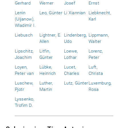
Gerhard
Werner
Josef
Ernst
Lenin
Leo, Günter
Li Xiannian
Liebknecht,
(Uljanow),
Karl
Wladimir I.
Liebusch
Lightner, E.
Lindenberg,
Lippmann,
Allen
Udo
Walter
Lipschitz,
Litfin,
Loewe,
Lorenz,
Joachim
Günter
Lothar
Peter
Loyen,
Lübke,
Lucet,
Luft,
Peter van
Heinrich
Charles
Christa
Luschew,
Luther,
Lutz, Günter
Luxemburg,
Pjotr
Martin
Rosa
Lyssenko,
Trofim D.