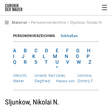
Material
>
Personenverzeichnis
>
Sljunkow, Nikolai N.
PERSONENVERZEICHNIS
Schließen
A
B
C
D
E
F
G
H
I
J
K
L
M
N
O
P
Q
R
S
T
U
V
W
Z
Ulbricht,
Unseld, Karl
Uslar,
Ustinow,
Walter
Siegfried
Hasso von
Dimitrij F.
Sljunkow, Nikolai N.