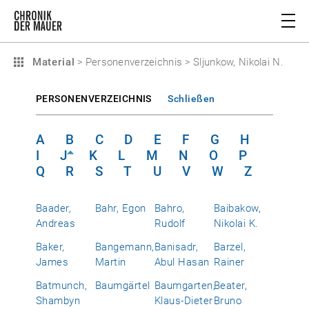
Material
>
Personenverzeichnis
>
Sljunkow, Nikolai N.
PERSONENVERZEICHNIS
Schließen
A
B
C
D
E
F
G
H
I
J
K
L
M
N
O
P
Q
R
S
T
U
V
W
Z
Baader,
Bahr, Egon
Bahro,
Baibakow,
Andreas
Rudolf
Nikolai K.
Baker,
Bangemann,
Banisadr,
Barzel,
James
Martin
Abul Hasan
Rainer
Batmunch,
Baumgärtel
Baumgarten,
Beater,
Shambyn
Klaus-Dieter
Bruno