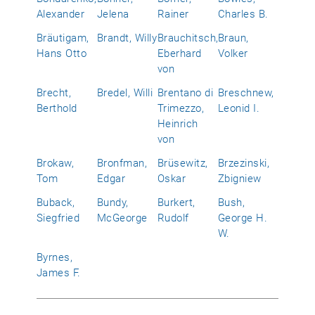
Alexander
Jelena
Rainer
Charles B.
Bräutigam,
Brandt, Willy
Brauchitsch,
Braun,
Hans Otto
Eberhard
Volker
von
Brecht,
Bredel, Willi
Brentano di
Breschnew,
Berthold
Trimezzo,
Leonid I.
Heinrich
von
Brokaw,
Bronfman,
Brüsewitz,
Brzezinski,
Tom
Edgar
Oskar
Zbigniew
Buback,
Bundy,
Burkert,
Bush,
Siegfried
McGeorge
Rudolf
George H.
W.
Byrnes,
James F.