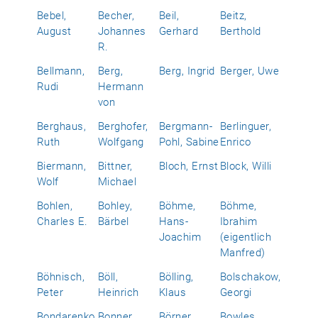
Bebel,
Becher,
Beil,
Beitz,
August
Johannes
Gerhard
Berthold
R.
Bellmann,
Berg,
Berg, Ingrid
Berger, Uwe
Rudi
Hermann
von
Berghaus,
Berghofer,
Bergmann-
Berlinguer,
Ruth
Wolfgang
Pohl, Sabine
Enrico
Biermann,
Bittner,
Bloch, Ernst
Block, Willi
Wolf
Michael
Bohlen,
Bohley,
Böhme,
Böhme,
Charles E.
Bärbel
Hans-
Ibrahim
Joachim
(eigentlich
Manfred)
Böhnisch,
Böll,
Bölling,
Bolschakow,
Peter
Heinrich
Klaus
Georgi
Bondarenko,
Bonner,
Börner,
Bowles,