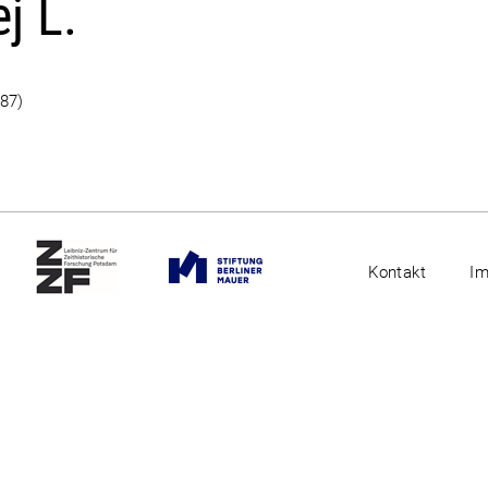
j L.
-87)
Kontakt
I