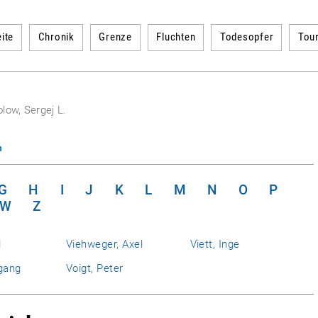
ite
Chronik
Grenze
Fluchten
Todesopfer
Tou
low, Sergej L.
n
G
H
I
J
K
L
M
N
O
P
W
Z
l
Viehweger, Axel
Viett, Inge
gang
Voigt, Peter