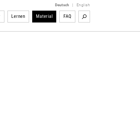
Deutsch
|
English
r
Lernen
Material
FAQ