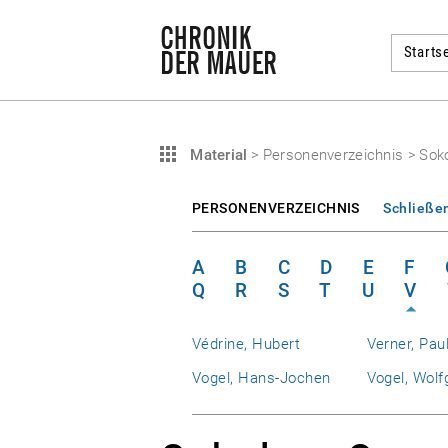
Startse
Material
>
Personenverzeichnis
>
Soko
PERSONENVERZEICHNIS
Schließe
A
B
C
D
E
F
Q
R
S
T
U
V
Védrine, Hubert
Verner, Pau
Vogel, Hans-Jochen
Vogel, Wolf