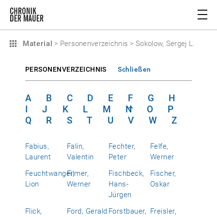
Material
>
Personenverzeichnis
>
Sokolow, Sergej L.
PERSONENVERZEICHNIS
Schließen
A
B
C
D
E
F
G
H
I
J
K
L
M
N
O
P
Q
R
S
T
U
V
W
Z
Fabius,
Falin,
Fechter,
Felfe,
Laurent
Valentin
Peter
Werner
Feuchtwanger,
Filmer,
Fischbeck,
Fischer,
Lion
Werner
Hans-
Oskar
Jürgen
Flick,
Ford, Gerald
Forstbauer,
Freisler,