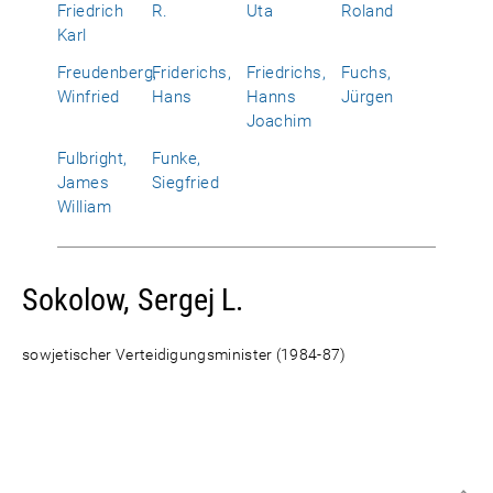
Friedrich
R.
Uta
Roland
Karl
Freudenberg,
Friderichs,
Friedrichs,
Fuchs,
Winfried
Hans
Hanns
Jürgen
Joachim
Fulbright,
Funke,
James
Siegfried
William
Sokolow, Sergej L.
sowjetischer Verteidigungsminister (1984-87)