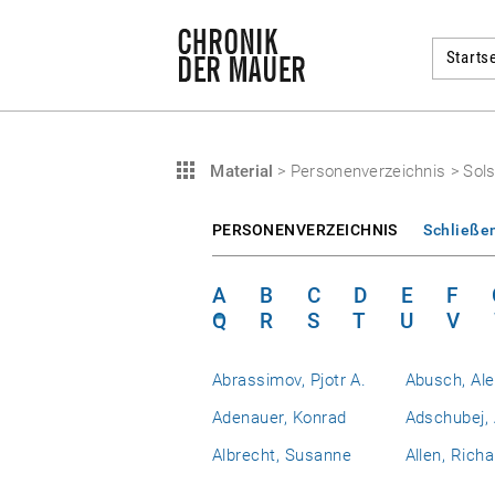
Startse
Material
>
Personenverzeichnis
>
Sols
PERSONENVERZEICHNIS
Schließe
A
B
C
D
E
F
Q
R
S
T
U
V
Abrassimov, Pjotr A.
Abusch, Al
Adenauer, Konrad
Adschubej, 
Albrecht, Susanne
Allen, Richa