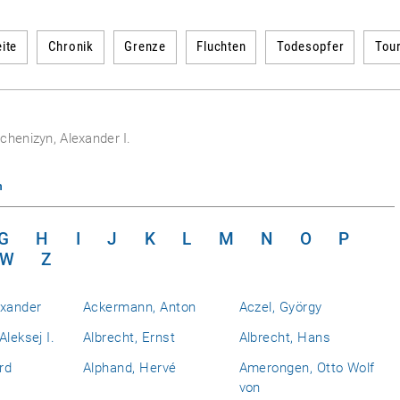
ite
Chronik
Grenze
Fluchten
Todesopfer
Tou
chenizyn, Alexander I.
n
G
H
I
J
K
L
M
N
O
P
W
Z
exander
Ackermann, Anton
Aczel, György
Aleksej I.
Albrecht, Ernst
Albrecht, Hans
rd
Alphand, Hervé
Amerongen, Otto Wolf
von