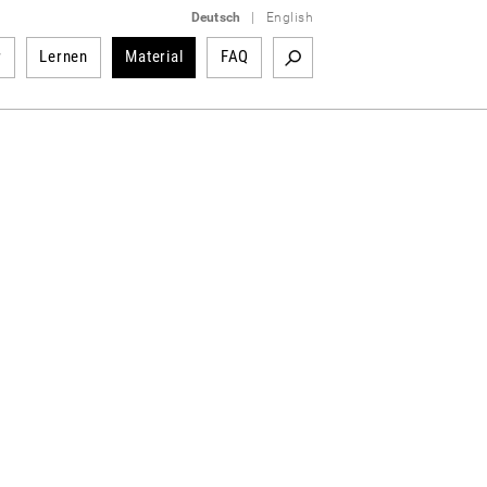
Deutsch
|
English
r
Lernen
Material
FAQ