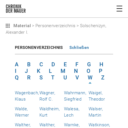
Material
>
Personenverzeichnis
>
Solschenizyn,
Alexander I.
PERSONENVERZEICHNIS
Schließen
A
B
C
D
E
F
G
H
I
J
K
L
M
N
O
P
Q
R
S
T
U
V
W
Z
Wagenbach,
Wagner,
Wahrmann,
Waigel,
Klaus
Rolf C.
Siegfried
Theodor
Walde,
Waldheim,
Walesa,
Walser,
Werner
Kurt
Lech
Martin
Walther,
Walther,
Warnke,
Watkinson,