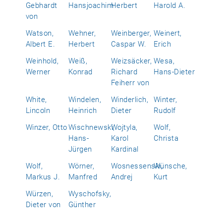
Gebhardt
Hansjoachim
Herbert
Harold A.
von
Watson,
Wehner,
Weinberger,
Weinert,
Albert E.
Herbert
Caspar W.
Erich
Weinhold,
Weiß,
Weizsäcker,
Wesa,
Werner
Konrad
Richard
Hans-Dieter
Feiherr von
White,
Windelen,
Winderlich,
Winter,
Lincoln
Heinrich
Dieter
Rudolf
Winzer, Otto
Wischnewski,
Wojtyla,
Wolf,
Hans-
Karol
Christa
Jürgen
Kardinal
Wolf,
Wörner,
Wosnessenski,
Wünsche,
Markus J.
Manfred
Andrej
Kurt
Würzen,
Wyschofsky,
Dieter von
Günther