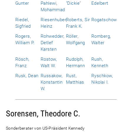
Gunter
Pahlewi,
"Dickie"
Edelbert
Mohammad
Riedel,
Riesenhuber,
Roberts, Sir
Rogatschow
Sigfried
Heinz
Frank K.
Rogers,
Rohwedder,
Röller,
Romberg,
William P.
Detlef
Wolfgang
Walter
Karsten
Rösch,
Rostow,
Rudolph,
Rush,
Franz
Walt W.
Hermann
Kenneth
Rusk, Dean
Russakow,
Rust,
Ryschkow,
Konstantin
Matthias
Nikolai I.
W.
Sorensen, Theodore C.
Sonderberater von US-Präsident Kennedy