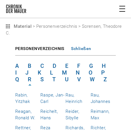
Material
>
Personenverzeichnis
>
Sorensen, Theodore
C.
PERSONENVERZEICHNIS
Schließen
A
B
C
D
E
F
G
H
I
J
K
L
M
N
O
P
Q
R
S
T
U
V
W
Z
Rabin,
Raspe, Jan-
Rau,
Rau,
Yitzhak
Carl
Heinrich
Johannes
Reagan,
Reichelt,
Reider,
Reimann,
Ronald W.
Hans
Sibylle
Max
Rettner,
Reza
Richards,
Richter,