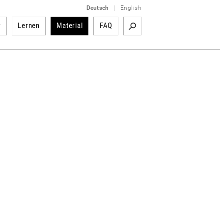
Deutsch
|
English
r
Lernen
Material
FAQ