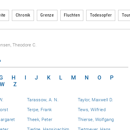
ite
Chronik
Grenze
Fluchten
Todesopfer
Tou
ensen, Theodore C.
n
G
H
I
J
K
L
M
N
O
P
W
Z
W.
Tarassow, A. N.
Taylor, Maxwell D.
Horst
Terpe, Frank
Tews, Wilfried
Margaret
Theek, Peter
Thierse, Wolfgang
eter
Tiedge, Hansjoachim
Tietmeyer, Hans