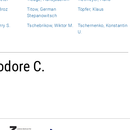
Broz
Titow, German
Töpfer, Klaus
Stepanowitsch
ry S.
Tschebrikow, Wiktor M.
Tschernenko, Konstantin
U.
odore C.