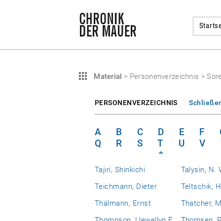
Startse
Material
>
Personenverzeichnis
>
Sor
PERSONENVERZEICHNIS
Schließe
A
B
C
D
E
F
Q
R
S
T
U
V
Tajiri, Shinkichi
Talysin, N. 
Teichmann, Dieter
Teltschik, 
Thälmann, Ernst
Thatcher, 
Thompson, Llewellyn E.
Thomsen, P