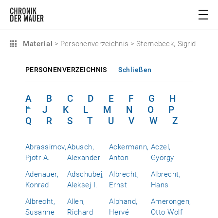
Material
>
Personenverzeichnis
>
Sternebeck, Sigrid
PERSONENVERZEICHNIS
Schließen
A
B
C
D
E
F
G
H
I
J
K
L
M
N
O
P
Q
R
S
T
U
V
W
Z
Abrassimov,
Abusch,
Ackermann,
Aczel,
Pjotr A.
Alexander
Anton
György
Adenauer,
Adschubej,
Albrecht,
Albrecht,
Konrad
Aleksej I.
Ernst
Hans
Albrecht,
Allen,
Alphand,
Amerongen,
Susanne
Richard
Hervé
Otto Wolf