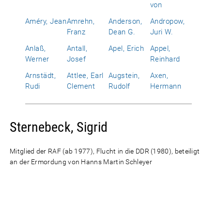
von
Améry, Jean
Amrehn,
Anderson,
Andropow,
Franz
Dean G.
Juri W.
Anlaß,
Antall,
Apel, Erich
Appel,
Werner
Josef
Reinhard
Arnstädt,
Attlee, Earl
Augstein,
Axen,
Rudi
Clement
Rudolf
Hermann
Sternebeck, Sigrid
Mitglied der RAF (ab 1977), Flucht in die DDR (1980), beteiligt
an der Ermordung von Hanns Martin Schleyer