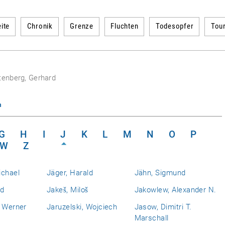
ite
Chronik
Grenze
Fluchten
Todesopfer
Tou
tenberg, Gerhard
n
G
H
I
J
K
L
M
N
O
P
W
Z
ichael
Jäger, Harald
Jähn, Sigmund
nd
Jakeš, Miloš
Jakowlew, Alexander N.
, Werner
Jaruzelski, Wojciech
Jasow, Dimitri T.
Marschall