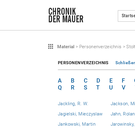
Startse
Material
>
Personenverzeichnis
>
Stol
PERSONENVERZEICHNIS
Schließe
A
B
C
D
E
F
Q
R
S
T
U
V
Jackling, R. W.
Jackson, M
Jagielski, Mieczyslaw
Jahn, Rola
Jankowski, Martin
Jarowinsky