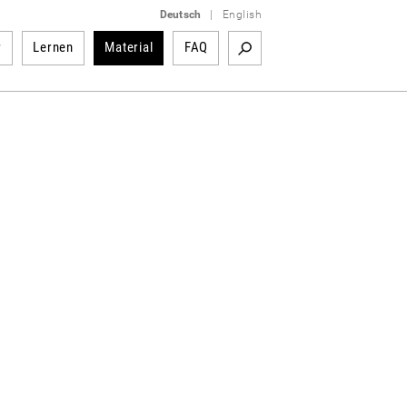
Deutsch
|
English
r
Lernen
Material
FAQ