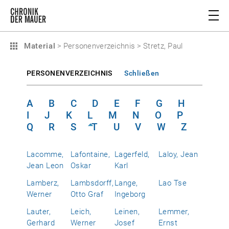
Material
>
Personenverzeichnis
>
Stretz, Paul
PERSONENVERZEICHNIS
Schließen
A
B
C
D
E
F
G
H
I
J
K
L
M
N
O
P
Q
R
S
T
U
V
W
Z
Lacomme,
Lafontaine,
Lagerfeld,
Laloy, Jean
Jean Leon
Oskar
Karl
Lamberz,
Lambsdorff,
Lange,
Lao Tse
Werner
Otto Graf
Ingeborg
Lauter,
Leich,
Leinen,
Lemmer,
Gerhard
Werner
Josef
Ernst