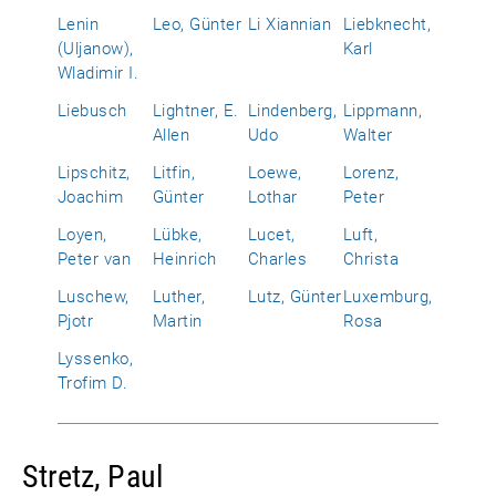
Lenin
Leo, Günter
Li Xiannian
Liebknecht,
(Uljanow),
Karl
Wladimir I.
Liebusch
Lightner, E.
Lindenberg,
Lippmann,
Allen
Udo
Walter
Lipschitz,
Litfin,
Loewe,
Lorenz,
Joachim
Günter
Lothar
Peter
Loyen,
Lübke,
Lucet,
Luft,
Peter van
Heinrich
Charles
Christa
Luschew,
Luther,
Lutz, Günter
Luxemburg,
Pjotr
Martin
Rosa
Lyssenko,
Trofim D.
Stretz, Paul